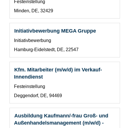
Benutzerdefiniertes
Festeinstellung
Leertaste,
Feld
um
Standort
Minden, DE, 32429
1
die
Stelleninformationen
vollständig
Stellenbezeichnung
Drücken
Initiativbewerbung MEGA Gruppe
anzuzeigen.
Sie
Benutzerdefiniertes
Initiativbewerbung
die
Feld
Leertaste,
Standort
Hamburg-Eidelstedt, DE, 22547
1
um
die
Stelleninformationen
Stellenbezeichnung
Drücken
Kfm. Mitarbeiter (m/w/d) im Verkauf-
vollständig
Sie
Innendienst
anzuzeigen.
die
Benutzerdefiniertes
Festeinstellung
Leertaste,
Feld
um
Standort
Deggendorf, DE, 94469
1
die
Stelleninformationen
vollständig
Stellenbezeichnung
Drücken
Ausbildung Kaufmann/-frau Groß- und
anzuzeigen.
Sie
Außenhandelsmanagement (m/w/d) -
die