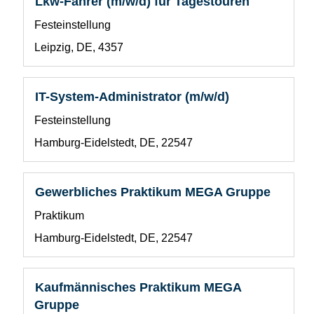
Lkw-Fahrer (m/w/d) für Tagestouren
vollständig
Sie
Benutzerdefiniertes
Festeinstellung
anzuzeigen.
die
Feld
Leertaste,
Standort
Leipzig, DE, 4357
1
um
die
Stelleninformationen
Stellenbezeichnung
Drücken
IT-System-Administrator (m/w/d)
vollständig
Sie
Benutzerdefiniertes
Festeinstellung
anzuzeigen.
die
Feld
Leertaste,
Standort
Hamburg-Eidelstedt, DE, 22547
1
um
die
Stelleninformationen
Stellenbezeichnung
Drücken
Gewerbliches Praktikum MEGA Gruppe
vollständig
Sie
Benutzerdefiniertes
Praktikum
anzuzeigen.
die
Feld
Leertaste,
Standort
Hamburg-Eidelstedt, DE, 22547
1
um
die
Stelleninformationen
Stellenbezeichnung
Drücken
Kaufmännisches Praktikum MEGA
vollständig
Sie
Gruppe
anzuzeigen.