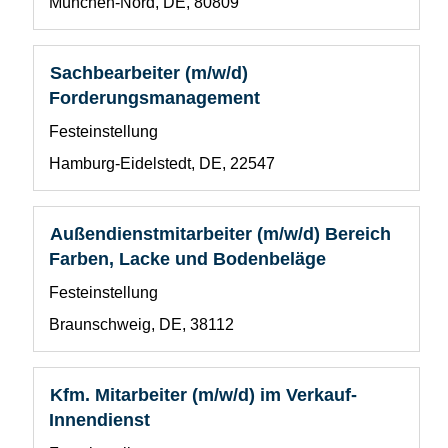
Standort
alle
München-Nord, DE, 80809
1
die
Details
Stelleninformationen
anzuzeigen.
vollständig
Stellenbezeichnung
Drücken
Sachbearbeiter (m/w/d)
anzuzeigen.
Sie
Forderungsmanagement
die
Benutzerdefiniertes
Festeinstellung
Leertaste,
Feld
um
Standort
Hamburg-Eidelstedt, DE, 22547
1
die
Stelleninformationen
vollständig
Stellenbezeichnung
Drücken
Außendienstmitarbeiter (m/w/d) Bereich
anzuzeigen.
Sie
Farben, Lacke und Bodenbeläge
die
Benutzerdefiniertes
Festeinstellung
Leertaste,
Feld
um
Standort
Braunschweig, DE, 38112
1
die
Stelleninformationen
vollständig
Stellenbezeichnung
Drücken
Kfm. Mitarbeiter (m/w/d) im Verkauf-
anzuzeigen.
Sie
Innendienst
die