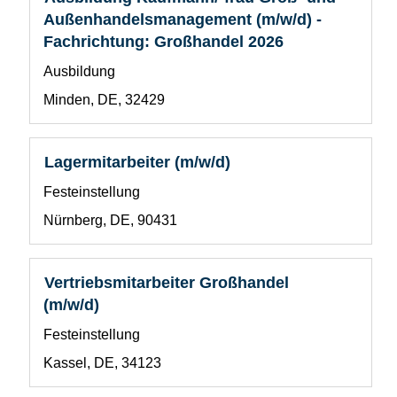
anzuzeigen.
Sie
Außenhandelsmanagement (m/w/d) -
die
Fachrichtung: Großhandel 2026
Leertaste,
Benutzerdefiniertes
Ausbildung
um
Feld
die
Standort
Minden, DE, 32429
1
Stelleninformationen
vollständig
anzuzeigen.
Stellenbezeichnung
Drücken
Lagermitarbeiter (m/w/d)
Sie
Benutzerdefiniertes
Festeinstellung
die
Feld
Leertaste,
Standort
Nürnberg, DE, 90431
1
um
die
Stelleninformationen
Stellenbezeichnung
Drücken
Vertriebsmitarbeiter Großhandel
vollständig
Sie
(m/w/d)
anzuzeigen.
die
Benutzerdefiniertes
Festeinstellung
Leertaste,
Feld
um
Standort
Kassel, DE, 34123
1
die