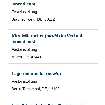
anzuzeigen.
Sie
Innendienst
die
Benutzerdefiniertes
Festeinstellung
Leertaste,
Feld
um
Standort
Braunschweig, DE, 38112
1
die
Stelleninformationen
vollständig
Stellenbezeichnung
Drücken
Kfm. Mitarbeiter (m/w/d) im Verkauf-
anzuzeigen.
Sie
Innendienst
die
Benutzerdefiniertes
Festeinstellung
Leertaste,
Feld
um
Standort
Moers, DE, 47441
1
die
Stelleninformationen
vollständig
Stellenbezeichnung
Drücken
Lagermitarbeiter (m/w/d)
anzuzeigen.
Sie
Benutzerdefiniertes
Festeinstellung
die
Feld
Leertaste,
Standort
Berlin-Tempelhof, DE, 12109
1
um
die
Stelleninformationen
Stellenbezeichnung
Drücken