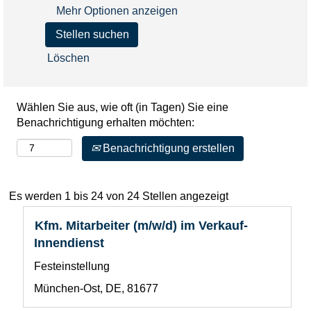
Mehr Optionen anzeigen
Löschen
Wählen Sie aus, wie oft (in Tagen) Sie eine
Benachrichtigung erhalten möchten:
Benachrichtigung erstellen
Suchergebnisse
Es werden 1 bis 24 von 24 Stellen angezeigt
für
Stellenbezeichnung
Drücken
Kfm. Mitarbeiter (m/w/d) im Verkauf-
"".
Sie
Es
Innendienst
die
werden
Benutzerdefiniertes
Festeinstellung
Leertaste,
1
Feld
um
bis
Standort
München-Ost, DE, 81677
1
die
24