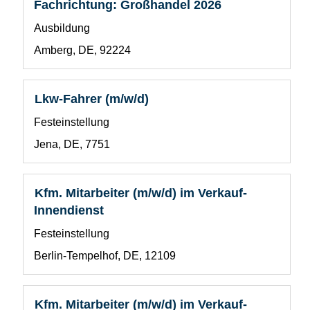
Fachrichtung: Großhandel 2026
Leertaste,
Benutzerdefiniertes
Ausbildung
um
Feld
die
Standort
Amberg, DE, 92224
1
Stelleninformationen
vollständig
anzuzeigen.
Stellenbezeichnung
Drücken
Lkw-Fahrer (m/w/d)
Sie
Benutzerdefiniertes
Festeinstellung
die
Feld
Leertaste,
Standort
Jena, DE, 7751
1
um
die
Stelleninformationen
Stellenbezeichnung
Drücken
Kfm. Mitarbeiter (m/w/d) im Verkauf-
vollständig
Sie
Innendienst
anzuzeigen.
die
Benutzerdefiniertes
Festeinstellung
Leertaste,
Feld
um
Standort
Berlin-Tempelhof, DE, 12109
1
die
Stelleninformationen
vollständig
Stellenbezeichnung
Drücken
Kfm. Mitarbeiter (m/w/d) im Verkauf-