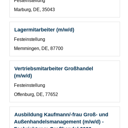
Benutzerdefiniertes
Festeinstellung
Leertaste,
Feld
um
Standort
Marburg, DE, 35043
1
die
Stelleninformationen
vollständig
Stellenbezeichnung
Drücken
Lagermitarbeiter (m/w/d)
anzuzeigen.
Sie
Benutzerdefiniertes
Festeinstellung
die
Feld
Leertaste,
Standort
Memmingen, DE, 87700
1
um
die
Stelleninformationen
Stellenbezeichnung
Drücken
Vertriebsmitarbeiter Großhandel
vollständig
Sie
(m/w/d)
anzuzeigen.
die
Benutzerdefiniertes
Festeinstellung
Leertaste,
Feld
um
Standort
Offenburg, DE, 77652
1
die
Stelleninformationen
vollständig
Stellenbezeichnung
Drücken
Ausbildung Kaufmann/-frau Groß- und
anzuzeigen.
Sie
Außenhandelsmanagement (m/w/d) -
die