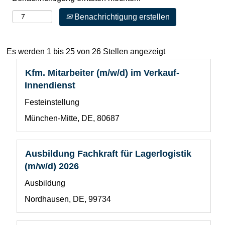
Benachrichtigung erstellen
Suchergebnisse
Es werden 1 bis 25 von 26 Stellen angezeigt
für
Stellenbezeichnung
Drücken
Kfm. Mitarbeiter (m/w/d) im Verkauf-
"".
Sie
Es
Innendienst
die
werden
Benutzerdefiniertes
Festeinstellung
Leertaste,
1
Feld
um
bis
Standort
München-Mitte, DE, 80687
1
die
25
Stelleninformationen
von
vollständig
26
Stellenbezeichnung
Drücken
Ausbildung Fachkraft für Lagerlogistik
anzuzeigen.
Stellen
Sie
(m/w/d) 2026
angezeigt
die
Benutzerdefiniertes
Ausbildung
Verwenden
Leertaste,
Feld
Sie
um
Standort
Nordhausen, DE, 99734
1
die
die
Tabulatortaste,
Stelleninformationen