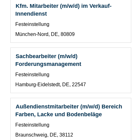
um
vollständig
Stellenbezeichnung
Drücken
Kfm. Mitarbeiter (m/w/d) im Verkauf-
durch
anzuzeigen.
Sie
Innendienst
die
die
Stellenliste
Benutzerdefiniertes
Festeinstellung
Leertaste,
zu
Feld
um
Standort
München-Nord, DE, 80809
navigieren.
1
die
Wählen
Stelleninformationen
Sie
vollständig
Stellenbezeichnung
Drücken
Sachbearbeiter (m/w/d)
eine
anzuzeigen.
Sie
Forderungsmanagement
Stelle
die
aus,
Benutzerdefiniertes
Festeinstellung
Leertaste,
um
Feld
um
Standort
alle
Hamburg-Eidelstedt, DE, 22547
1
die
Details
Stelleninformationen
anzuzeigen.
vollständig
Stellenbezeichnung
Drücken
Außendienstmitarbeiter (m/w/d) Bereich
anzuzeigen.
Sie
Farben, Lacke und Bodenbeläge
die
Benutzerdefiniertes
Festeinstellung
Leertaste,
Feld
um
Standort
Braunschweig, DE, 38112
1