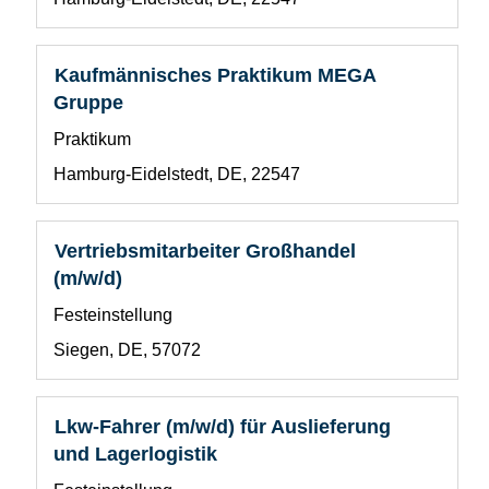
1
um
die
Stelleninformationen
Stellenbezeichnung
Drücken
Kaufmännisches Praktikum MEGA
vollständig
Sie
Gruppe
anzuzeigen.
die
Benutzerdefiniertes
Praktikum
Leertaste,
Feld
um
Standort
Hamburg-Eidelstedt, DE, 22547
1
die
Stelleninformationen
vollständig
Stellenbezeichnung
Drücken
Vertriebsmitarbeiter Großhandel
anzuzeigen.
Sie
(m/w/d)
die
Benutzerdefiniertes
Festeinstellung
Leertaste,
Feld
um
Standort
Siegen, DE, 57072
1
die
Stelleninformationen
vollständig
Stellenbezeichnung
Drücken
Lkw-Fahrer (m/w/d) für Auslieferung
anzuzeigen.
Sie
und Lagerlogistik
die