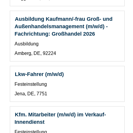
1
die
Stelleninformationen
vollständig
Stellenbezeichnung
Drücken
Ausbildung Kaufmann/-frau Groß- und
anzuzeigen.
Sie
Außenhandelsmanagement (m/w/d) -
die
Fachrichtung: Großhandel 2026
Leertaste,
Benutzerdefiniertes
Ausbildung
um
Feld
die
Standort
Amberg, DE, 92224
1
Stelleninformationen
vollständig
anzuzeigen.
Stellenbezeichnung
Drücken
Lkw-Fahrer (m/w/d)
Sie
Benutzerdefiniertes
Festeinstellung
die
Feld
Leertaste,
Standort
Jena, DE, 7751
1
um
die
Stelleninformationen
Stellenbezeichnung
Drücken
Kfm. Mitarbeiter (m/w/d) im Verkauf-
vollständig
Sie
Innendienst
anzuzeigen.
die
Benutzerdefiniertes
Festeinstellung