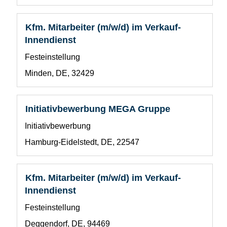
die
Stelleninformationen
vollständig
Stellenbezeichnung
Drücken
Kfm. Mitarbeiter (m/w/d) im Verkauf-
anzuzeigen.
Sie
Innendienst
die
Benutzerdefiniertes
Festeinstellung
Leertaste,
Feld
um
Standort
Minden, DE, 32429
1
die
Stelleninformationen
vollständig
Stellenbezeichnung
Drücken
Initiativbewerbung MEGA Gruppe
anzuzeigen.
Sie
Benutzerdefiniertes
Initiativbewerbung
die
Feld
Leertaste,
Standort
Hamburg-Eidelstedt, DE, 22547
1
um
die
Stelleninformationen
Stellenbezeichnung
Drücken
Kfm. Mitarbeiter (m/w/d) im Verkauf-
vollständig
Sie
Innendienst
anzuzeigen.
die
Benutzerdefiniertes
Festeinstellung
Leertaste,
Feld
um
Standort
Deggendorf, DE, 94469