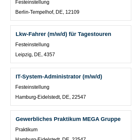
Benutzerdefiniertes
Festeinstellung
die
Feld
Leertaste,
Standort
Berlin-Tempelhof, DE, 12109
1
um
die
Stelleninformationen
Stellenbezeichnung
Drücken
Lkw-Fahrer (m/w/d) für Tagestouren
vollständig
Sie
Benutzerdefiniertes
Festeinstellung
anzuzeigen.
die
Feld
Leertaste,
Standort
Leipzig, DE, 4357
1
um
die
Stelleninformationen
Stellenbezeichnung
Drücken
IT-System-Administrator (m/w/d)
vollständig
Sie
Benutzerdefiniertes
Festeinstellung
anzuzeigen.
die
Feld
Leertaste,
Standort
Hamburg-Eidelstedt, DE, 22547
1
um
die
Stelleninformationen
Stellenbezeichnung
Drücken
Gewerbliches Praktikum MEGA Gruppe
vollständig
Sie
Benutzerdefiniertes
Praktikum
anzuzeigen.
die
Feld
Leertaste,
Standort
Hamburg-Eidelstedt, DE, 22547