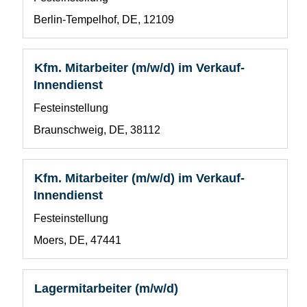
Leertaste,
Feld
um
Standort
Berlin-Tempelhof, DE, 12109
1
die
Stelleninformationen
vollständig
Stellenbezeichnung
Drücken
Kfm. Mitarbeiter (m/w/d) im Verkauf-
anzuzeigen.
Sie
Innendienst
die
Benutzerdefiniertes
Festeinstellung
Leertaste,
Feld
um
Standort
Braunschweig, DE, 38112
1
die
Stelleninformationen
vollständig
Stellenbezeichnung
Drücken
Kfm. Mitarbeiter (m/w/d) im Verkauf-
anzuzeigen.
Sie
Innendienst
die
Benutzerdefiniertes
Festeinstellung
Leertaste,
Feld
um
Standort
Moers, DE, 47441
1
die
Stelleninformationen
vollständig
Stellenbezeichnung
Drücken
Lagermitarbeiter (m/w/d)
anzuzeigen.
Sie